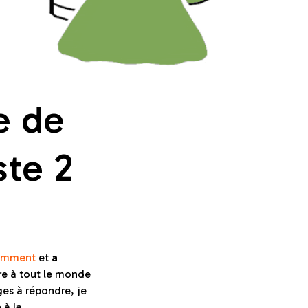
 de 
te 2 
cemment
et
a
re à tout le monde
ges à répondre, je
 à la