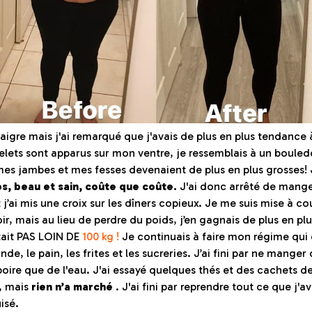
maigre mais j'ai remarqué que j'avais de plus en plus tendance 
relets sont apparus sur mon ventre, je ressemblais à un bouled
es jambes et mes fesses devenaient de plus en plus grosses!
ps, beau et sain, coûte que coûte.
J'ai donc arrêté de mange
t j’ai mis une croix sur les dîners copieux. Je me suis mise à co
soir, mais au lieu de perdre du poids, j’en gagnais de plus en pl
tait PAS LOIN DE
100 kg !
Je continuais à faire mon régime qui 
viande, le pain, les frites et les sucreries. J’ai fini par ne manger
oire que de l'eau. J'ai essayé quelques thés et des cachets d
, mais
rien n’a marché
. J'ai fini par reprendre tout ce que j'
isé.