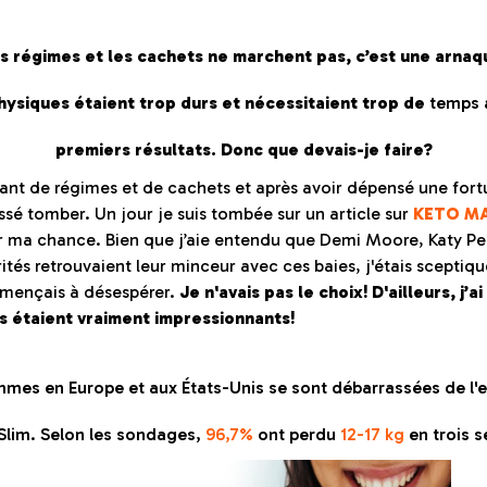
s régimes et les cachets ne marchent pas, c’est une arnaq
hysiques étaient trop durs et nécessitaient trop de
temps
premiers résultats. Donc que devais-je faire?
tant de régimes et de cachets et après avoir dépensé une fort
issé tomber. Un jour je suis tombée sur un article sur
KETO M
er ma chance. Bien que j’aie entendu que Demi Moore, Katy Per
tés retrouvaient leur minceur avec ces baies, j'étais sceptiqu
mmençais à désespérer.
Je n'avais pas le choix! D'ailleurs, j’ai
s étaient vraiment impressionnants!
mmes en Europe et aux États-Unis se sont débarrassées de l
lim. Selon les sondages,
96,7%
ont perdu
12-17 kg
en trois 