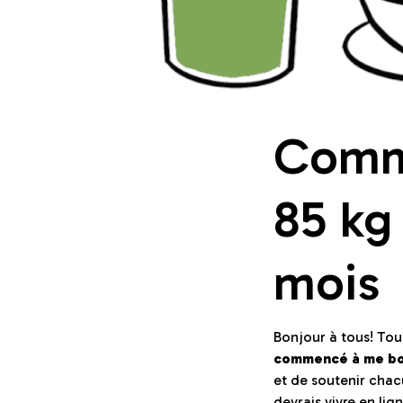
Comme
85 kg 
mois
Bonjour à tous! To
commencé à me bo
et de soutenir chac
devrais vivre en lig