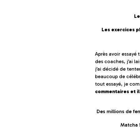
Le
Les exercices p
Après avoir essayé 
des coaches, j’ai la
j’ai décidé de tent
beaucoup de célébri
tout essayé, je co
commentaires et il
Des millions de fe
Matcha S