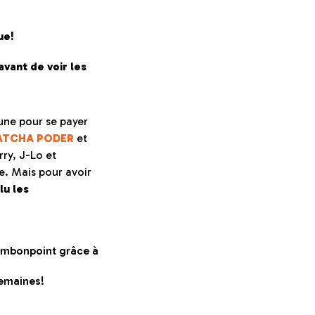
ue!
avant de voir les
une pour se payer
ATCHA
PO
DER
et
ry, J-Lo et
e. Mais pour avoir
 lu les
'embonpoint grâce à
semaines!