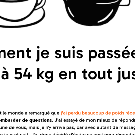
nt je suis passée
à 54 kg en tout jus
ut le monde a remarqué que
j'ai perdu beaucoup de poids ré
mbarder de questions
. J'ai essayé de mon mieux de répond
une de vous, mais je n'y arrive pas, car avec autant de messa
ne jour et nuit. J'ai donc décidé d'écrire ce post pour répondre