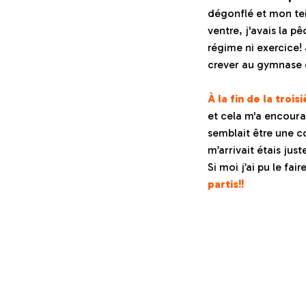
dégonflé et mon tei
ventre, j'avais la p
régime ni exercice!
crever au gymnase e
À la fin de la troi
et cela m'a encourag
semblait être une co
m’arrivait étais ju
Si moi j’ai pu le fa
partis!!