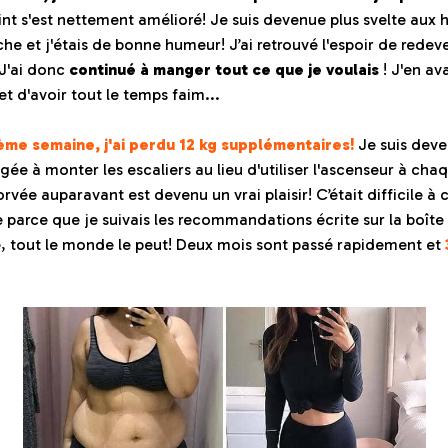
nt s'est nettement amélioré! Je suis devenue plus svelte aux 
êche et j'étais de bonne humeur! J’ai retrouvé l'espoir de redeve
 J'ai donc
continué à manger tout ce que je voulais
! J'en av
t d'avoir tout le temps faim...
sième semaine, j'ai perdu 12 kg supplémentaires!
Je suis dev
ée à monter les escaliers au lieu d'utiliser l'ascenseur à chaq
rvée auparavant est devenu un vrai plaisir! C’était difficile à 
ste parce que je suivais les recommandations écrite sur la boî
ire, tout le monde le peut! Deux mois sont passé rapidement et