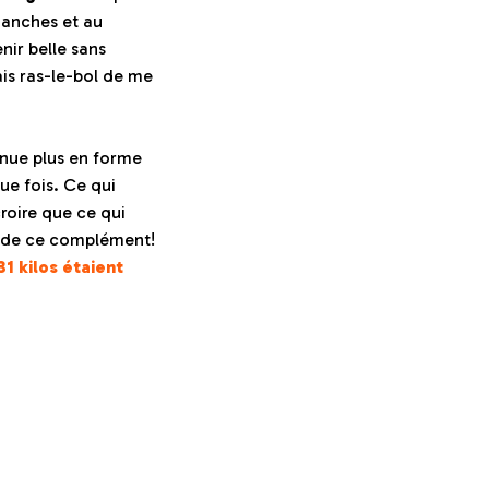
hanches et au
nir belle sans
ais ras-le-bol de me
enue plus en forme
ue fois. Ce qui
croire que ce qui
te de ce complément!
31 kilos étaient